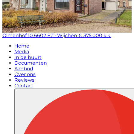
Olmenhof 10
6602 EZ · Wijchen
€ 375.000 k.k.
Home
Media
In de buurt
Documenten
Aanbod
Over ons
Reviews
Contact