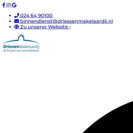
024 64 90100
binnendienst@driessenmakelaardij.nl
Zu unserer Website ›